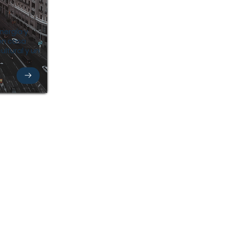
energía y
 en casa
ultural y un