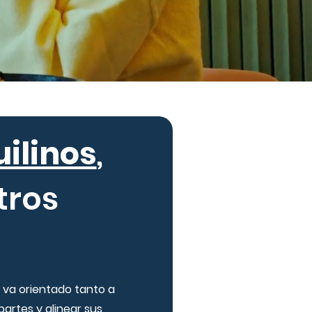
uilinos
,
tros
o va orientado tanto a
partes y alinear sus