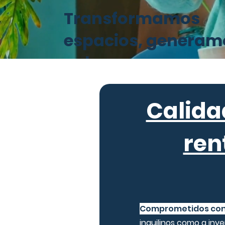
Transformamos
espacios, generam
valor.
Calida
ren
Comprometidos con 
inquilinos como a inve