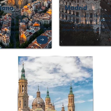
Madrid
lona
La capital, ciudad llena de 
más cosmopolita de
vitalidad, te sentirás como
bina a la perfección su
con una gran oferta socio-c
itectura y su rica historia
divertidísimo ocio nocturno.
icas playas.