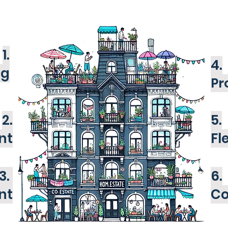
1.
4.
ng
Pr
2.
5.
nt
Fl
3.
6.
nt
Co