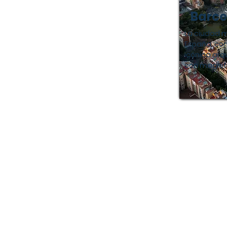
Barce
La ciudad 
España, com
icónica arqu
con magnif