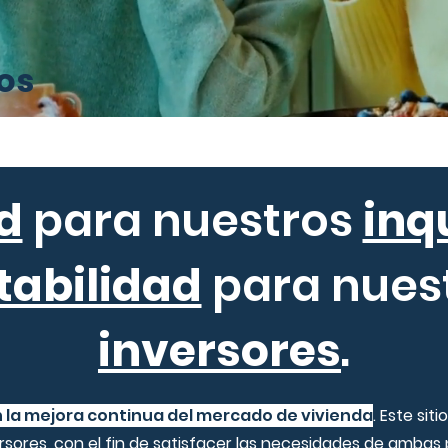
os
d
para nuestros
inq
tabilidad
para nues
inversores
.
la mejora continua del mercado de vivienda
.
Este siti
rsores, con el fin de satisfacer las necesidades de ambas 