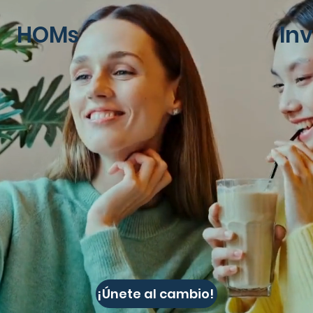
HOMs
In
¡Únete al cambio!