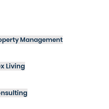
operty Management
ex Living
nsulting