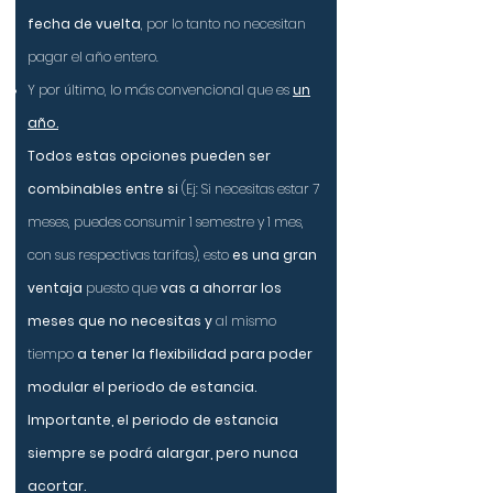
fecha de vuelta
, por lo tanto no necesitan
pagar el año entero.
Y por último, lo más convencional que es
un
año.
Todos estas opciones pueden ser
combinables entre si
(Ej: Si necesitas estar 7
meses, puedes consumir 1 semestre y 1 mes,
con sus respectivas tarifas), esto
es una gran
ventaja
puesto que
vas a ahorrar los
meses que no necesitas y
al mismo
tiempo
a tener la flexibilidad para poder
modular el periodo de estancia.
Importante, el periodo de estancia
siempre se podrá alargar, pero nunca
acortar.