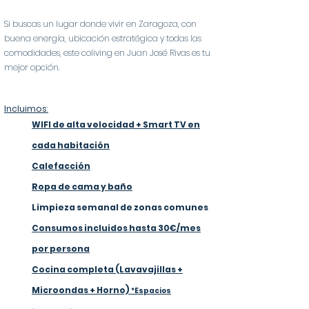
Si buscas un lugar donde vivir en Zaragoza, con
buena energía, ubicación estratégica y todas las
comodidades, este coliving en Juan José Rivas es tu
mejor opción.
Incluimos
:
WIFI de alta velocidad + Smart TV en
cada habitación
Calefacción
Ropa de cama y baño
Limpieza semanal de zonas comunes
Consumos incluidos hasta 30€/mes
por persona
Cocina completa (Lavavajillas +
Microondas + Horno)
*Espacios