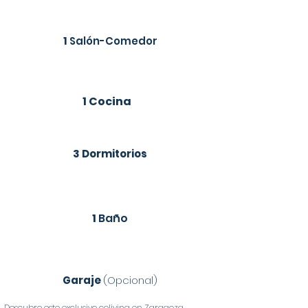
1
Salón-Comedor
1 Cocina
3 Dormitorios
1
Baño
Garaje
(Opcional)
Descubre este exclusivo coliving en Zaragoza,