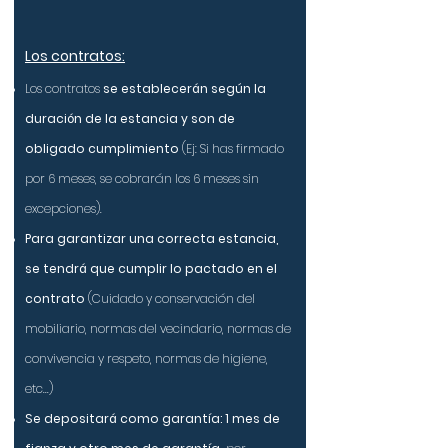
Los contratos:
Los contratos
se establecerán según la
duración de la estancia
y son de
obligado cumplimiento
(Ej: Si has firmado
por 6 meses, se cobrarán los 6 meses sin
excepciones).
Para garantizar una correcta estancia,
se tendrá que cumplir lo pactado en el
contrato
(Cuidado y conservación del
mobiliario, normas del vecindario, normas de
convivencia y respeto, normas de higiene,
etc...)
Se depositará como garantía: 1 mes de