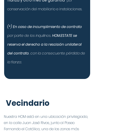
fianza y otro mes de garantía
por
conservación del mobiliario e instalaciones.
(*)
En caso de incumplimiento de contrato
por parte de los inquilinos,
HOM.ESTATE se
reserva el derecho a la rescisión unilateral
del contrato
, con la consecuente pérdida de
la fianza.
Vecindario
Nuestra HOM está en una ubicación privilegiada,
en la calle Juan José Rivas, junto al Paseo
Fernando el Católico, una de las zonas más