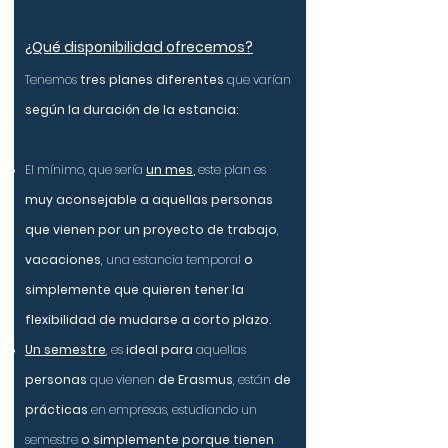
¿Qué disponibilidad ofrecemos?
Tenemos
tres planes diferentes
que varían
según la duración de la estancia:
El mínimo, que sería
un mes
,
este plan es
muy aconsejable a aquellas personas
que vienen por un proyecto de trabajo
,
vacaciones
, una estancia temporal
o
simplemente que quieren tener la
flexibilidad de mudarse a corto plazo.
Un semestre
, es
ideal para
aquellas
personas
que vienen
de
Erasmus
, están
de
prácticas
en empresas, estudiando un
semestre
o simplemente porque tienen