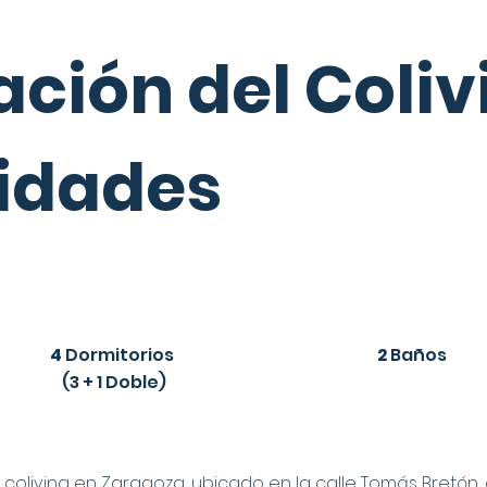
ción del Coliv
idades
4
Dormitorios
2
Baños
(3 + 1 Doble)
 coliving en Zaragoza, ubicado en la calle Tomás Bretón,