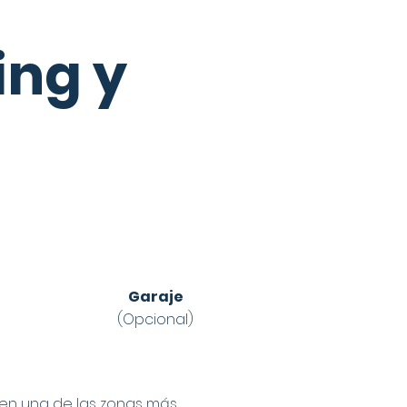
ing y
Garaje
(Opcional)
 en una de las zonas más