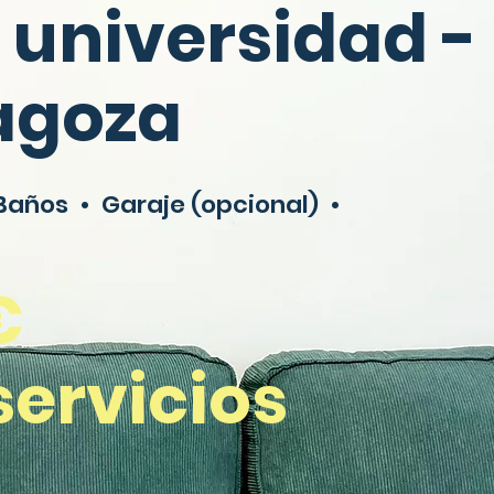
 universidad -
agoza
 Baños •
Garaje (opcional) •
€
servicios