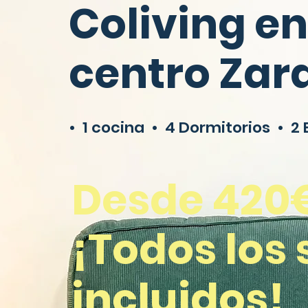
Coliving en
centro Zar
• 1 cocina • 4 Dormitorios • 2
Desde 420
¡Todos los 
incluidos!