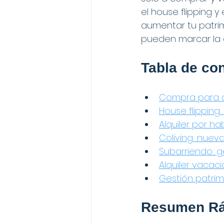
el house flipping y
aumentar tu patrim
pueden marcar la d
Tabla de co
Compra para al
House flipping
Alquiler por ha
Coliving: nuev
Subarriendo: g
Alquiler vacac
Gestión patrimo
Resumen Rá