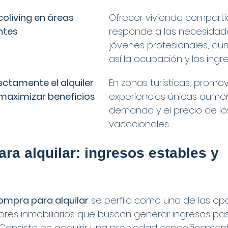
coliving en áreas 
Ofrecer vivienda comparti
ntes
responde a las necesidad
jóvenes profesionales, a
así la ocupación y los ingre
ectamente el alquiler 
En zonas turísticas, promov
maximizar beneficios
experiencias únicas aumen
demanda y el precio de los
vacacionales.
ra alquilar: ingresos estables y 
ompra para alquilar
 se perfila como una de las op
sores inmobiliarios que buscan generar ingresos pa
 Consiste en adquirir una propiedad específicament