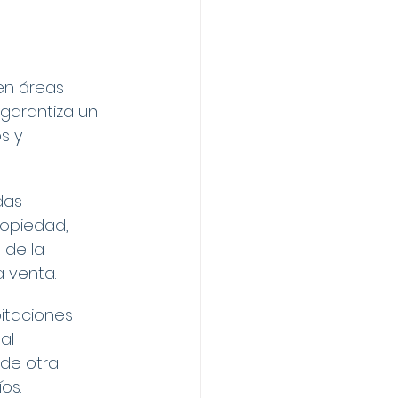
en áreas 
garantiza un 
s y 
das 
ropiedad, 
 de la 
 venta.
itaciones 
al 
de otra 
os.