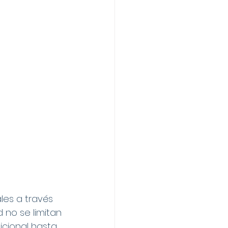
es a través 
 no se limitan 
icional hasta 