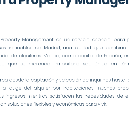
ón a Property Manag
Property Management es un servicio esencial para 
 sus inmuebles en Madrid, una ciudad que combina 
a de alquileres. Madrid, como capital de España, es
ace que su mercado inmobiliario sea único en tér
a desde la captación y selección de inquilinos hasta la
s al auge del alquiler por habitaciones, muchos pro
s ingresos mientras satisfacen las necesidades de es
n soluciones flexibles y económicas para vivir.