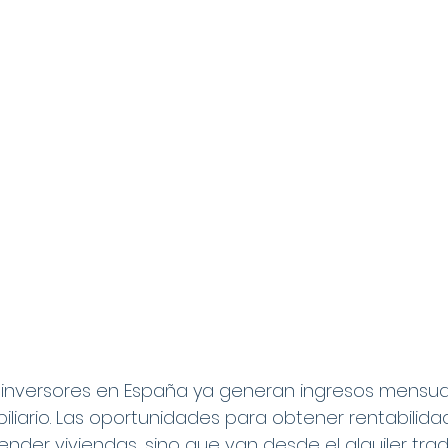
 inversores en España ya generan ingresos mensual
liario. Las oportunidades para obtener rentabilidad
nder viviendas, sino que van desde el alquiler trad