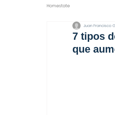
Hom.estate
Juan Francisco 
7 tipos 
que aume