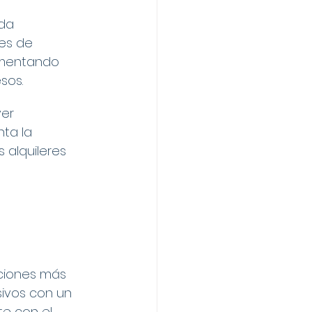
da 
es de 
umentando 
sos.
er 
ta la 
 alquileres 
ciones más 
sivos con un 
e con el 