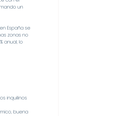
ormando un 
a en España se 
unas zonas no 
 anual, lo 
s inquilinos
ómico, buena 