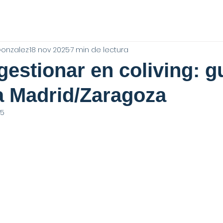
Gonzalez
18 nov 2025
7 min de lectura
gestionar en coliving: g
a Madrid/Zaragoza
25