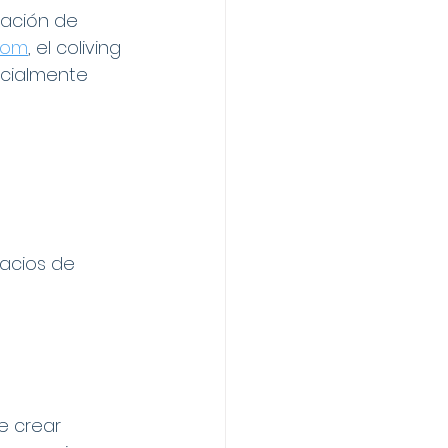
ración de 
.com
, el coliving 
cialmente 
pacios de 
e crear 