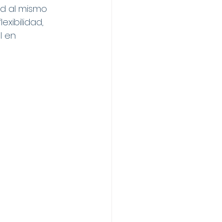
ad al mismo 
xibilidad, 
l en 