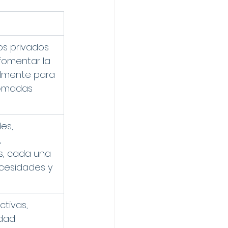
os privados 
omentar la 
almente para 
nómadas 
es, 
 
s, cada una 
cesidades y 
tivas, 
idad 