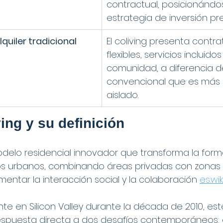
contractual, posicionánd
estrategia de inversión pre
quiler tradicional
El coliving presenta contr
flexibles, servicios incluido
comunidad, a diferencia del
convencional que es más e
aislado.
ing y su definición
delo residencial innovador que transforma la forma
os urbanos, combinando áreas privadas con zona
entar la interacción social y la colaboración 
es.wi
nte en Silicon Valley durante la década de 2010, es
spuesta directa a dos desafíos contemporáneos: 