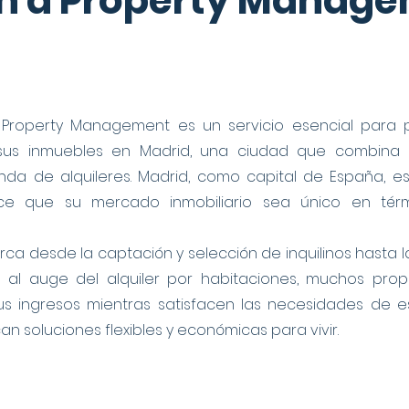
ón a Property Manag
Property Management es un servicio esencial para 
 sus inmuebles en Madrid, una ciudad que combina 
a de alquileres. Madrid, como capital de España, es
ace que su mercado inmobiliario sea único en tér
a desde la captación y selección de inquilinos hasta la
s al auge del alquiler por habitaciones, muchos pro
s ingresos mientras satisfacen las necesidades de es
n soluciones flexibles y económicas para vivir.