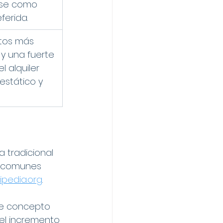
ose como 
ferida.
atos más 
s y una fuerte 
 alquiler 
stático y 
 tradicional 
s comunes 
kipedia.org
.
te concepto 
el incremento 