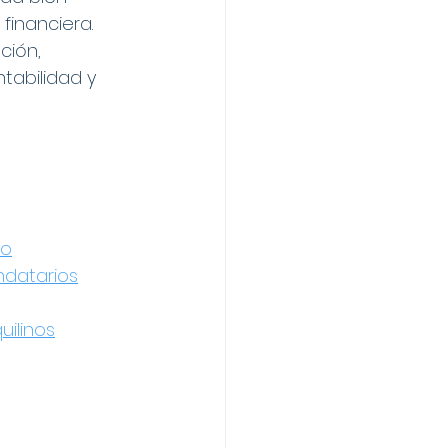
financiera. 
ción, 
tabilidad y 
no
ndatarios
uilinos