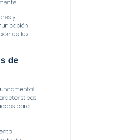
mente.
ares y 
unicación 
ción de los 
os de 
 fundamental 
aracterísticas 
uadas para 
enta 
tado de 