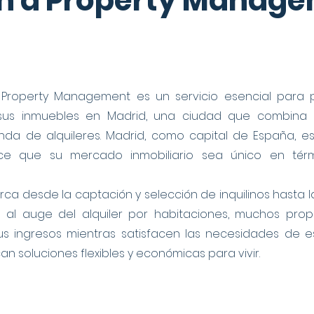
ón a Property Manag
Property Management es un servicio esencial para 
 sus inmuebles en Madrid, una ciudad que combina 
a de alquileres. Madrid, como capital de España, es
ace que su mercado inmobiliario sea único en tér
a desde la captación y selección de inquilinos hasta la
s al auge del alquiler por habitaciones, muchos pro
s ingresos mientras satisfacen las necesidades de es
n soluciones flexibles y económicas para vivir.