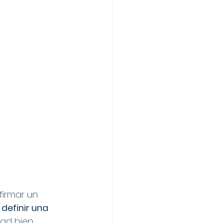
firmar un 
definir una 
ad bien 