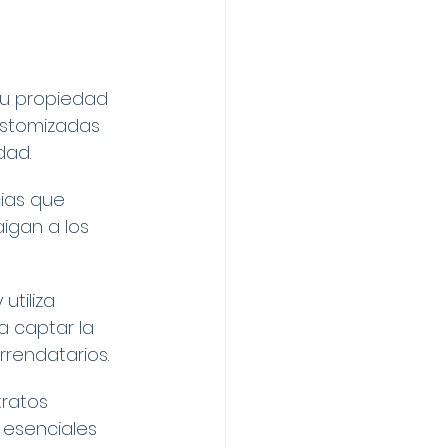
tu propiedad 
ustomizadas 
dad.
cias que 
igan a los 
utiliza 
a captar la 
rrendatarios.
ratos 
 esenciales 