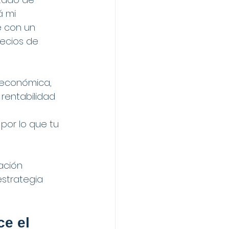
á mi 
e con un 
ecios de 
d económica, 
rentabilidad 
 
or lo que tu 
ación 
estrategia 
e el 