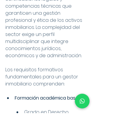
competencias técnicas que 
garanticen una gestión 
profesional y ética de los activos 
inmobiliarios. La complejidad del 
sector exige un perfil 
multidisciplinar que integre 
conocimientos jurídicos, 
económicos y de administración.
Los requisitos formativos 
fundamentales para un gestor 
inmobiliario comprenden:
Formación académica base
:
Grado en Derecho
Grado en Administración y 
Dirección de Empresas